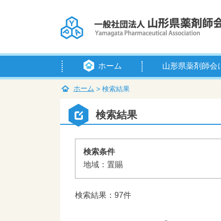
ホーム
山形県薬剤師会
会長挨拶
定款
例規等
組織・役員
賛助会員
入会のご案内
アクセス
ホーム
>
検索結果
検索結果
検索条件
地域：置賜
検索結果：97件