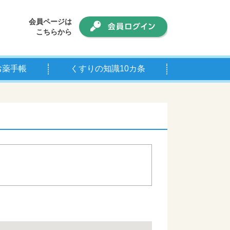
会員ページは
こちらから
お薬手帳
くすりの知識10カ条
手帳について
師の皆様へ