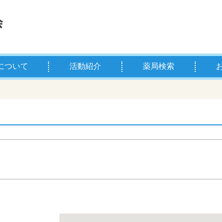
について
活動紹介
薬局検索
薬剤師とは
学校薬剤師とは
県薬の主な事業
お薬
薬剤