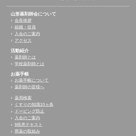
山形薬剤師会について
会長挨拶
組織・役員
入会のご案内
アクセス
活動紹介
薬剤師とは
学校薬剤師とは
お薬手帳
お薬手帳について
薬剤師の皆様へ
薬局検索
くすりの知識10ヵ条
ドーピング防止
入会のご案内
8疾患テキスト
県薬の取組み