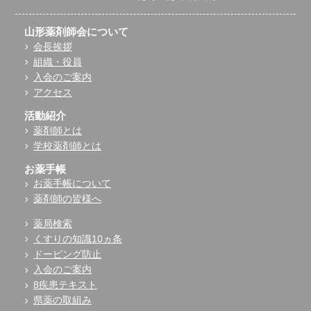
山形薬剤師会について
会長挨拶
組織・役員
入会のご案内
アクセス
活動紹介
薬剤師とは
学校薬剤師とは
お薬手帳
お薬手帳について
薬剤師の皆様へ
薬局検索
くすりの知識10ヵ条
ドーピング防止
入会のご案内
8疾患テキスト
県薬の取組み