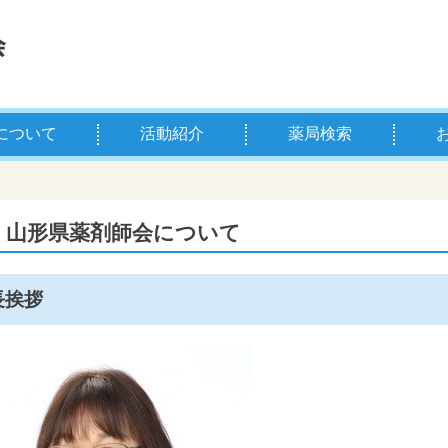
について
活動紹介
薬局検索
薬剤師とは
学校薬剤師とは
県薬の主な事業
お薬
薬剤
山形県薬剤師会について
長挨拶