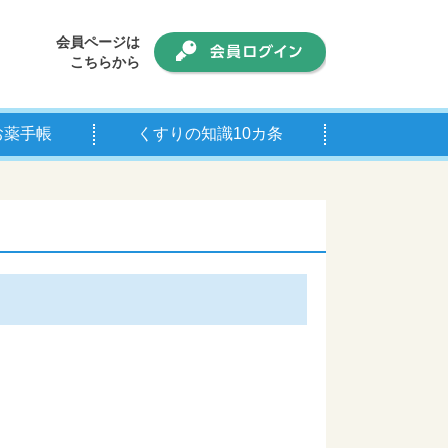
会員ページは
こちらから
お薬手帳
くすりの知識10カ条
手帳について
師の皆様へ