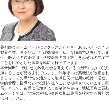
薬剤師会ホームページにアクセスいただき、ありがとうございま
、製薬企業、医薬品卸、行政機関等、様々な職域で活動してい
衛生、医薬品の適正使用、学校保健の向上等、それぞれの立場
ることを目的とした事業を幅広く行っています。
化率全国6位、既に超高齢化社会を迎えている山形県においては
増加することが見込まれています。昨年末には薬機法が改正さ
員として、その専門性を活かして地域住民の健康の維持・増進
薬学的管理・指導などの役割を担うことが期待されています。
薬局」として、皆様に信頼される薬剤師を目指し地域医療に貢
ームページでは、地域の皆様が身近な相談薬局を検索する機能
ご活用ください。