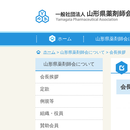
ホーム
山形県薬剤師会
会長挨拶
定款
例規等
組織・役員
賛助会員
入会のご案内
アクセス
ホーム
> 山形県薬剤師会について >
会長挨拶
山形県薬剤師会について
会長挨拶
会
定款
例規等
組織・役員
賛助会員