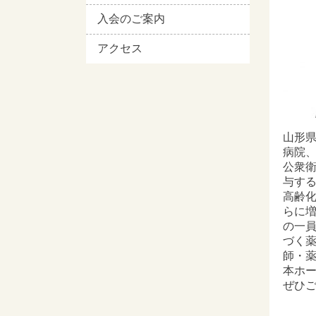
入会のご案内
アクセス
山形県
病院
公衆
与す
高齢
らに
の一
づく
師・
本ホ
ぜひ