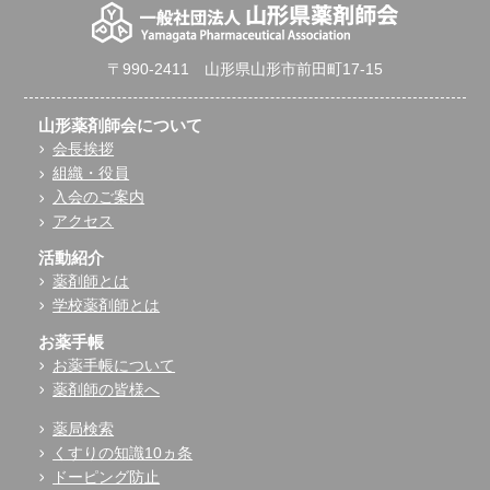
〒990-2411 山形県山形市前田町17-15
山形薬剤師会について
会長挨拶
組織・役員
入会のご案内
アクセス
活動紹介
薬剤師とは
学校薬剤師とは
お薬手帳
お薬手帳について
薬剤師の皆様へ
薬局検索
くすりの知識10ヵ条
ドーピング防止