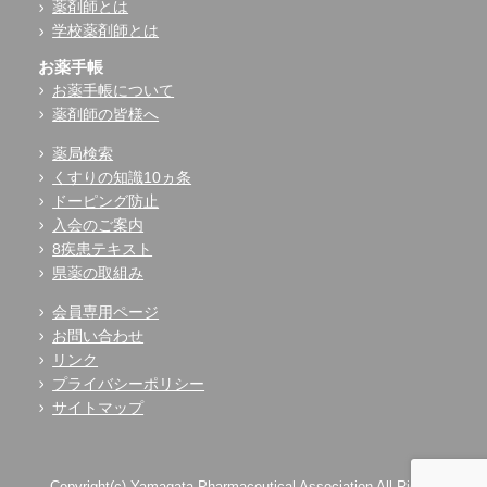
薬剤師とは
学校薬剤師とは
お薬手帳
お薬手帳について
薬剤師の皆様へ
薬局検索
くすりの知識10ヵ条
ドーピング防止
入会のご案内
8疾患テキスト
県薬の取組み
会員専用ページ
お問い合わせ
リンク
プライバシーポリシー
サイトマップ
Copyright(c) Yamagata Pharmaceutical Association All Rights