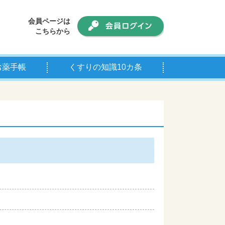
会員ページは
こちらから
お薬手帳
くすりの知識10カ条
手帳について
師の皆様へ