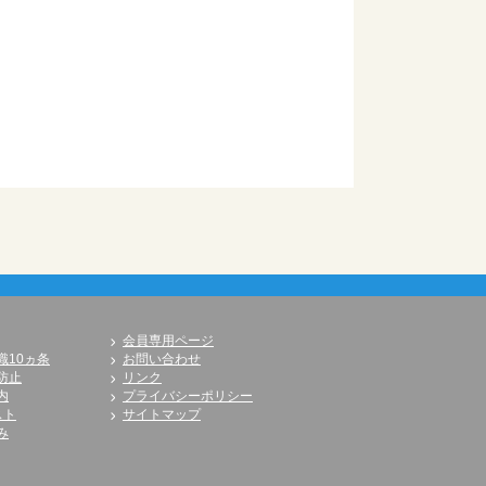
会員専用ページ
識10ヵ条
お問い合わせ
防止
リンク
内
プライバシーポリシー
スト
サイトマップ
み