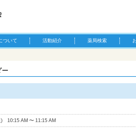
について
活動紹介
薬局検索
薬剤師とは
学校薬剤師とは
県薬の主な事業
お薬
薬剤
ダー
板)
10:15 AM
〜
11:15 AM