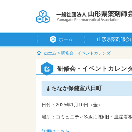
ホーム
山形県薬剤師会
会長挨拶
定款
例規等
組織・役員
賛助会員
入会のご案内
アクセス
ホーム
>
研修会・イベントカレンダー
研修会・イベントカレン
まちなか保健室八日町
日付：2025年1月10日（金）
場所：コミュニティSala１階(旧・皿屋看
詳細はこちら