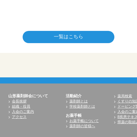
一覧はこちら
山形薬剤師会について
活動紹介
薬局検索
会長挨拶
薬剤師とは
くすりの知
組織・役員
学校薬剤師とは
ドーピング
入会のご案内
入会のご案
お薬手帳
アクセス
8疾患テキ
お薬手帳について
県薬の取組
薬剤師の皆様へ