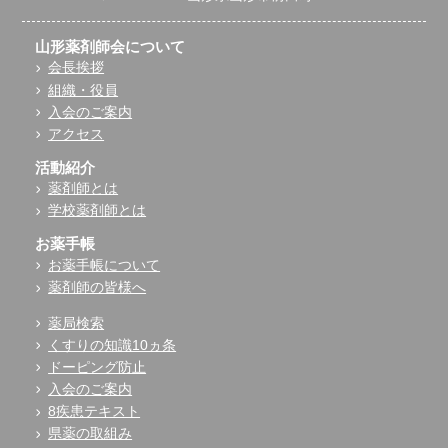
山形薬剤師会について
会長挨拶
組織・役員
入会のご案内
アクセス
活動紹介
薬剤師とは
学校薬剤師とは
お薬手帳
お薬手帳について
薬剤師の皆様へ
薬局検索
くすりの知識10ヵ条
ドーピング防止
入会のご案内
8疾患テキスト
県薬の取組み