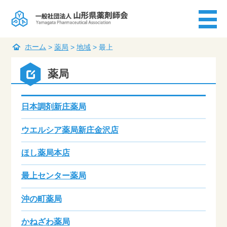
ホーム
>
薬局
>
地域
>
最上
薬局
日本調剤新庄薬局
ウエルシア薬局新庄金沢店
ほし薬局本店
最上センター薬局
沖の町薬局
かねざわ薬局