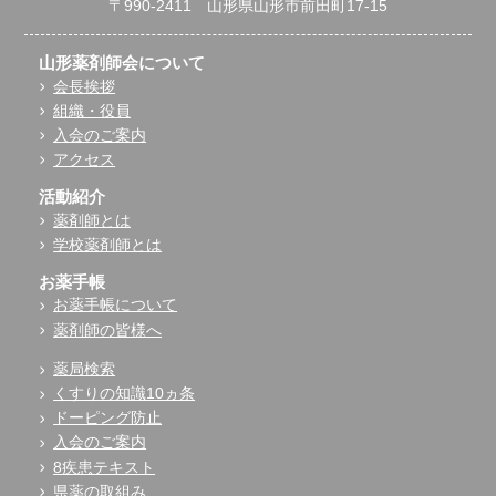
〒990-2411 山形県山形市前田町17-15
山形薬剤師会について
会長挨拶
組織・役員
入会のご案内
アクセス
活動紹介
薬剤師とは
学校薬剤師とは
お薬手帳
お薬手帳について
薬剤師の皆様へ
薬局検索
くすりの知識10ヵ条
ドーピング防止
入会のご案内
8疾患テキスト
県薬の取組み