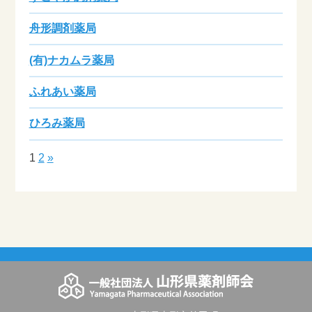
舟形調剤薬局
(有)ナカムラ薬局
ふれあい薬局
ひろみ薬局
1
2
»