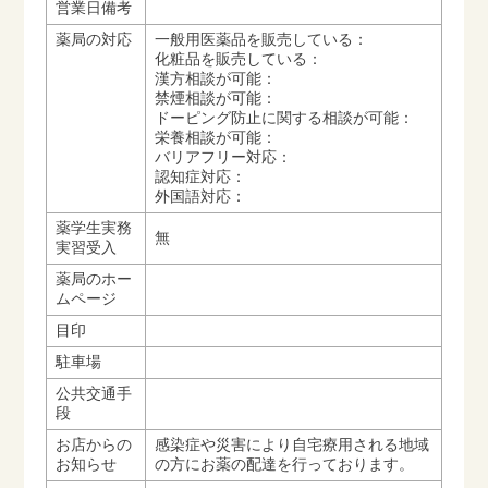
営業日備考
薬局の対応
一般用医薬品を販売している：
化粧品を販売している：
漢方相談が可能：
禁煙相談が可能：
ドーピング防止に関する相談が可能：
栄養相談が可能：
バリアフリー対応：
認知症対応：
外国語対応：
薬学生実務
無
実習受入
薬局のホー
ムページ
目印
駐車場
公共交通手
段
お店からの
感染症や災害により自宅療用される地域
お知らせ
の方にお薬の配達を行っております。