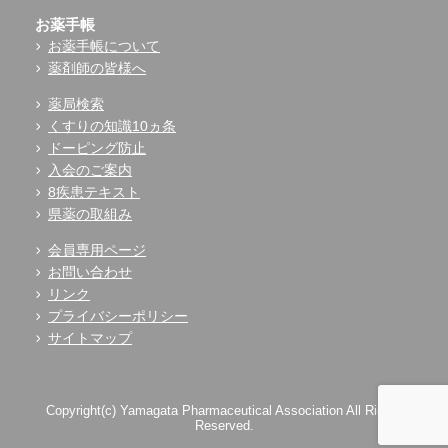
お薬手帳
お薬手帳について
薬剤師の皆様へ
薬局検索
くすりの知識10ヵ条
ドーピング防止
入会のご案内
8疾患テキスト
県薬の取組み
会員専用ページ
お問い合わせ
リンク
プライバシーポリシー
サイトマップ
Copyright(c) Yamagata Pharmaceutical Association All Rights
Reserved.