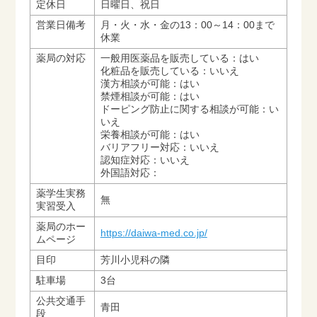
定休日
日曜日、祝日
営業日備考
月・火・水・金の13：00～14：00まで
休業
薬局の対応
一般用医薬品を販売している：はい
化粧品を販売している：いいえ
漢方相談が可能：はい
禁煙相談が可能：はい
ドーピング防止に関する相談が可能：い
いえ
栄養相談が可能：はい
バリアフリー対応：いいえ
認知症対応：いいえ
外国語対応：
薬学生実務
無
実習受入
薬局のホー
https://daiwa-med.co.jp/
ムページ
目印
芳川小児科の隣
駐車場
3台
公共交通手
青田
段