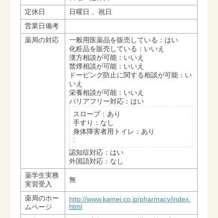
定休日
日曜日 、祝日
営業日備考
薬局の対応
一般用医薬品を販売している：はい
化粧品を販売している：いいえ
漢方相談が可能：いいえ
禁煙相談が可能：いいえ
ドーピング防止に関する相談が可能：い
いえ
栄養相談が可能：いいえ
バリアフリー対応：はい
スロープ：あり
手すり：なし
身体障害者用トイレ：あり
:
認知症対応：はい
外国語対応：なし
薬学生実務
無
実習受入
薬局のホー
http://www.kamei.co.jp/pharmacy/index.
html
ムページ