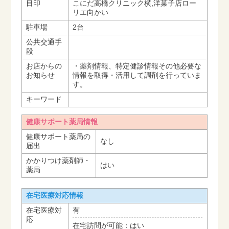
目印
こにだ高橋クリニック横,洋菓子店ロー
リエ向かい
駐車場
2台
公共交通手
段
お店からの
・薬剤情報、特定健診情報その他必要な
お知らせ
情報を取得・活用して調剤を行っていま
す。
キーワード
健康サポート薬局情報
健康サポート薬局の
なし
届出
かかりつけ薬剤師・
はい
薬局
在宅医療対応情報
在宅医療対
有
応
在宅訪問が可能：はい