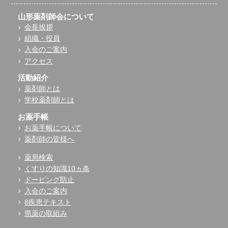
山形薬剤師会について
会長挨拶
組織・役員
入会のご案内
アクセス
活動紹介
薬剤師とは
学校薬剤師とは
お薬手帳
お薬手帳について
薬剤師の皆様へ
薬局検索
くすりの知識10ヵ条
ドーピング防止
入会のご案内
8疾患テキスト
県薬の取組み