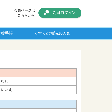
会員ページは
こちらから
お薬手帳
くすりの知識10カ条
手帳について
師の皆様へ
なし
いいえ