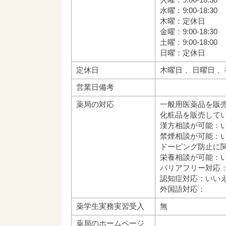
水曜：9:00-18:30
木曜：定休日
金曜：9:00-18:30
土曜：9:00-18:00
日曜：定休日
定休日
木曜日 、日曜日 
営業日備考
薬局の対応
一般用医薬品を販
化粧品を販売して
漢方相談が可能：
禁煙相談が可能：
ドーピング防止に
栄養相談が可能：
バリアフリー対応
認知症対応：いい
外国語対応：
薬学生実務実習受入
無
薬局のホームページ