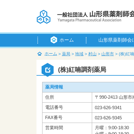
ホーム
山形県薬剤師会
会長挨拶
定款
例規等
組織・役員
賛助会員
入会のご案内
アクセス
ホーム
>
薬局
>
地域
>
村山
>
山形市
>
(株)紅
(株)紅喃調剤薬局
薬局情報
住所
〒990-2413 山形市
電話番号
023-626-9341
FAX番号
023-626-9345
営業時間
月曜：9:00-18:30
火曜：9:00-18:30