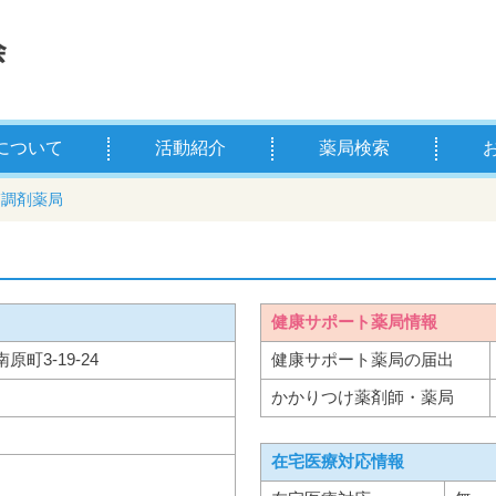
について
活動紹介
薬局検索
薬剤師とは
学校薬剤師とは
県薬の主な事業
お薬
薬剤
喃調剤薬局
健康サポート薬局情報
南原町3-19-24
健康サポート薬局の届出
かかりつけ薬剤師・薬局
在宅医療対応情報