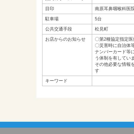
目印
南原耳鼻咽喉科医
駐車場
5台
公共交通手段
松見町
お店からのお知らせ
〇第2種協定指定
〇災害時に自治体
ナンバーカード等
う体制を有してい
その他必要な情報
す
キーワード