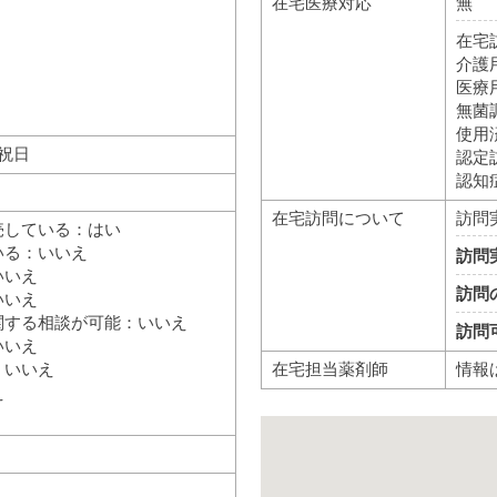
在宅医療対応
無
在宅
介護
医療
無菌
使用
、祝日
認定
認知
在宅訪問について
訪問
売している：はい
いる：いいえ
訪問
いいえ
訪問
いいえ
関する相談が可能：いいえ
訪問
いいえ
在宅担当薬剤師
情報
：いいえ
え