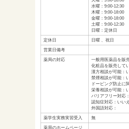
水曜：9:00-12:30
木曜：9:00-18:00
金曜：9:00-18:00
土曜：9:00-12:30
日曜：定休日
定休日
日曜 、祝日
営業日備考
薬局の対応
一般用医薬品を販
化粧品を販売して
漢方相談が可能：
禁煙相談が可能：
ドーピング防止に
栄養相談が可能：
バリアフリー対応
認知症対応：いい
外国語対応：
薬学生実務実習受入
無
薬局のホームページ