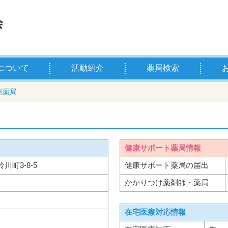
について
活動紹介
薬局検索
薬剤師とは
学校薬剤師とは
県薬の主な事業
お薬
薬剤
剤薬局
健康サポート薬局情報
鈴川町3-8-5
健康サポート薬局の届出
かかりつけ薬剤師・薬局
在宅医療対応情報