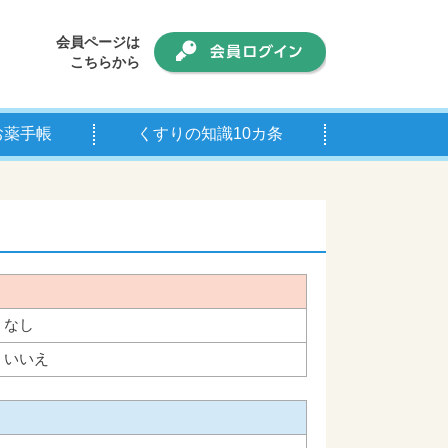
会員ページは
こちらから
お薬手帳
くすりの知識10カ条
手帳について
師の皆様へ
なし
いいえ