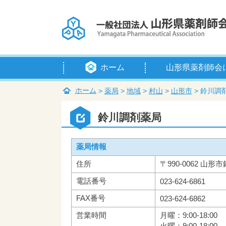
ホーム
山形県薬剤師会
会長挨拶
定款
例規等
組織・役員
賛助会員
入会のご案内
アクセス
ホーム
>
薬局
>
地域
>
村山
>
山形市
>
鈴川調
鈴川調剤薬局
薬局情報
住所
〒990-0062 山形市
電話番号
023-624-6861
FAX番号
023-624-6862
営業時間
月曜：9:00-18:00
火曜：9:00-18:00