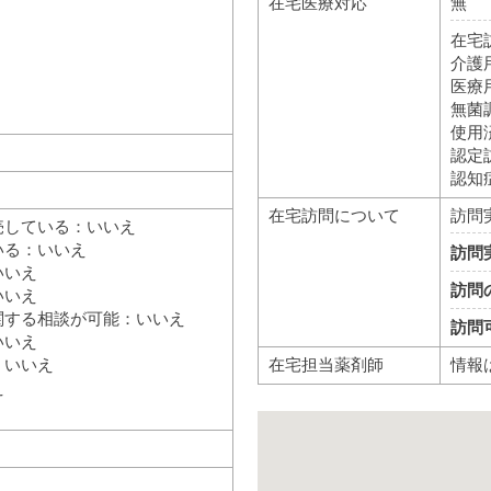
在宅医療対応
無
在宅
介護
医療
無菌
使用
認定
認知
在宅訪問について
訪問
売している：いいえ
いる：いいえ
訪問
いいえ
訪問
いいえ
関する相談が可能：いいえ
訪問
いいえ
在宅担当薬剤師
情報
：いいえ
え