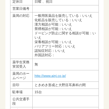
定休日
日曜 、祝日
営業日備考
薬局の対応
一般用医薬品を販売している：いいえ
化粧品を販売している：いいえ
漢方相談が可能：いいえ
禁煙相談が可能：いいえ
ドーピング防止に関する相談が可能：い
いえ
栄養相談が可能：いいえ
バリアフリー対応：いいえ
認知症対応：いいえ
外国語対応：
薬学生実務
無
実習受入
薬局のホー
http://www.ainj.co.jp/
ムページ
目印
ときめき形成と大野目耳鼻科の間
駐車場
15台
公共交通手
段