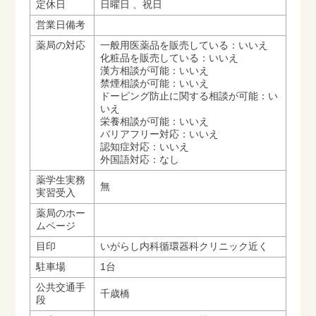
定休日
日曜日 、祝日
営業日備考
薬局の対応
一般用医薬品を販売している：いいえ
化粧品を販売している：いいえ
漢方相談が可能：いいえ
禁煙相談が可能：いいえ
ドーピング防止に関する相談が可能：い
いえ
栄養相談が可能：いいえ
バリアフリー対応：いいえ
認知症対応：いいえ
外国語対応：なし
薬学生実務
無
実習受入
薬局のホー
ムページ
目印
いがらし内科循環器科クリニック近く
駐車場
1台
公共交通手
千歳橋
段