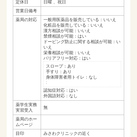
定休日
日曜 、祝日
営業日備考
薬局の対応
一般用医薬品を販売している：いいえ
化粧品を販売している：いいえ
漢方相談が可能：いいえ
禁煙相談が可能：はい
ドーピング防止に関する相談が可能：い
いえ
栄養相談が可能：いいえ
バリアフリー対応：はい
スロープ：あり
手すり：あり
身体障害者用トイレ：なし
:
認知症対応：はい
外国語対応：なし
薬学生実務
無
実習受入
薬局のホー
ムページ
目印
みさわクリニックの近く