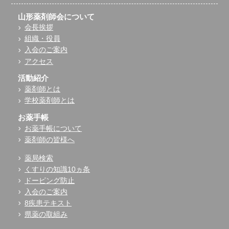
山形薬剤師会について
会長挨拶
組織・役員
入会のご案内
アクセス
活動紹介
薬剤師とは
学校薬剤師とは
お薬手帳
お薬手帳について
薬剤師の皆様へ
薬局検索
くすりの知識10ヵ条
ドーピング防止
入会のご案内
8疾患テキスト
県薬の取組み