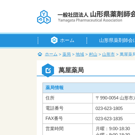
ホーム
山形県薬剤師会
会長挨拶
定款
例規等
組織・役員
賛助会員
入会のご案内
アクセス
ホーム
>
薬局
>
地域
>
村山
>
山形市
>
萬屋薬
萬屋薬局
薬局情報
住所
〒990-0054 山形市
電話番号
023-623-1805
FAX番号
023-623-1835
営業時間
月曜：9:00-18:30
火曜：9:00-18:30