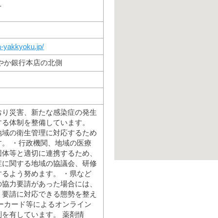
え
a-yakkyoku.jp/
やか銀行本店の北側
おり災害、新たな感染症の発生
する体制を整備しています。
地域の衛生管理に対応するため
。 ・行政機関、地域の医療
団体等と適切に連携するため、
症に関する地域の協議会、研修
るよう努めます。 ・県など
の協力要請があった場合には、
、要請に対応できる態勢を整え
ーカード等によるオンライン
を有しています。 薬剤情