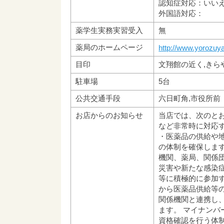
認知症対応：いい
外国語対応：
薬学生実務実習受入
無
薬局のホームページ
http://www.yorozuy
目印
文翔館の近く,きら
駐車場
5台
公共交通手段
六日町角,市役所前
お店からのお知らせ
当店では、次のと
など非常時に対応
・医薬品の供給や
の体制を確保します
機関、薬局、関係
災害や新たな感染
等に積極的に参加す
から医薬品供給等
関係機関と連携し
ます。 マイナンバ
資格確認を行う体制