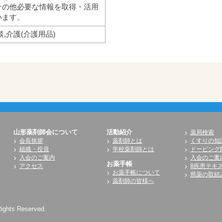
その他必要な情報を取得・活用
います。
,介護(介護用品)
山形薬剤師会について
活動紹介
薬局検索
会長挨拶
薬剤師とは
くすりの知
組織・役員
学校薬剤師とは
ドーピング
入会のご案内
入会のご案
お薬手帳
アクセス
8疾患テキ
お薬手帳について
県薬の取組
薬剤師の皆様へ
Rights Reserved.