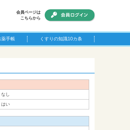
会員ページは
こちらから
お薬手帳
くすりの知識10カ条
手帳について
師の皆様へ
なし
はい