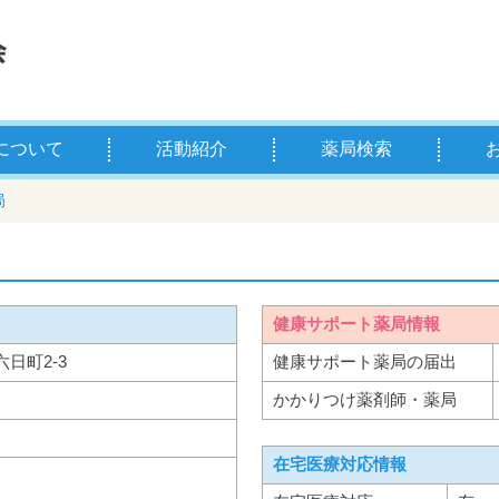
について
活動紹介
薬局検索
薬剤師とは
学校薬剤師とは
県薬の主な事業
お薬
薬剤
局
健康サポート薬局情報
六日町2-3
健康サポート薬局の届出
かかりつけ薬剤師・薬局
在宅医療対応情報