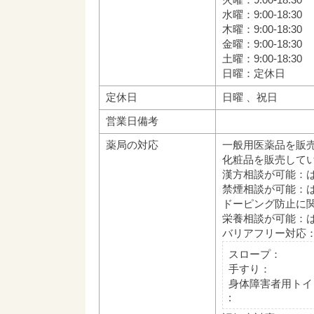
水曜：9:00-18:30
木曜：9:00-18:30
金曜：9:00-18:30
土曜：9:00-18:30
日曜：定休日
定休日
日曜 、祝日
営業日備考
薬局の対応
一般用医薬品を販
化粧品を販売して
漢方相談が可能：
禁煙相談が可能：
ドーピング防止に
栄養相談が可能：
バリアフリー対応
スロープ：
手すり：
身体障害者用トイ
: