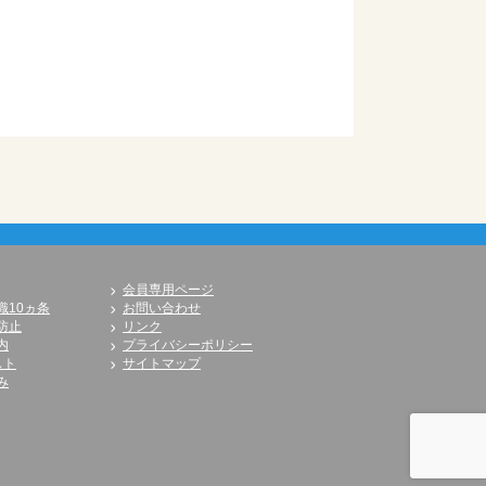
会員専用ページ
識10ヵ条
お問い合わせ
防止
リンク
内
プライバシーポリシー
スト
サイトマップ
み