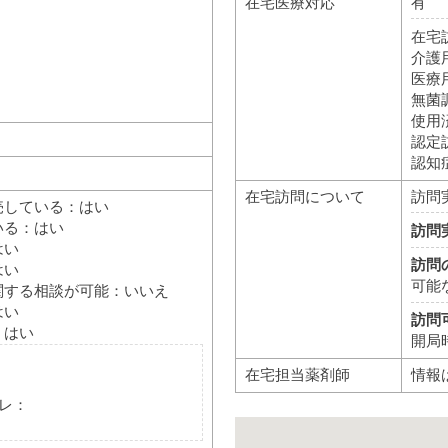
在宅医療対応
有
在宅
介護
医療
無菌
使用
認定
認知
在宅訪問について
訪問
売している：はい
いる：はい
訪問
はい
訪問
はい
可能
関する相談が可能：いいえ
はい
訪問
：はい
開局
在宅担当薬剤師
情報
レ：