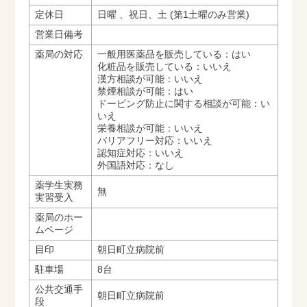
定休日
日曜 、祝日、土 (第1土曜のみ営業)
営業日備考
薬局の対応
一般用医薬品を販売している：はい
化粧品を販売している：いいえ
漢方相談が可能：いいえ
禁煙相談が可能：はい
ドーピング防止に関する相談が可能：い
いえ
栄養相談が可能：いいえ
バリアフリー対応：いいえ
認知症対応：いいえ
外国語対応：なし
薬学生実務
無
実習受入
薬局のホー
ムページ
目印
朝日町立病院前
駐車場
8台
公共交通手
朝日町立病院前
段