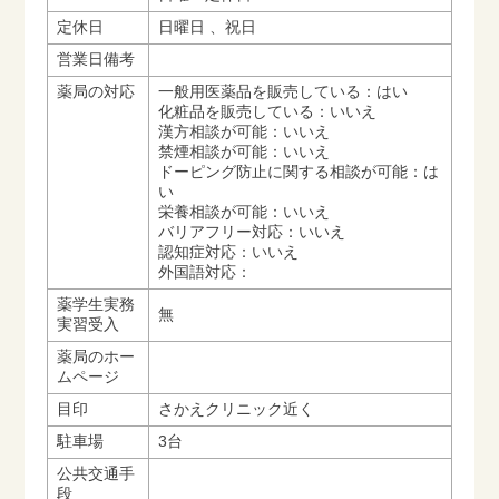
定休日
日曜日 、祝日
営業日備考
薬局の対応
一般用医薬品を販売している：はい
化粧品を販売している：いいえ
漢方相談が可能：いいえ
禁煙相談が可能：いいえ
ドーピング防止に関する相談が可能：は
い
栄養相談が可能：いいえ
バリアフリー対応：いいえ
認知症対応：いいえ
外国語対応：
薬学生実務
無
実習受入
薬局のホー
ムページ
目印
さかえクリニック近く
駐車場
3台
公共交通手
段