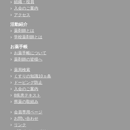
組織・役員
入会のご案内
アクセス
活動紹介
薬剤師とは
学校薬剤師とは
お薬手帳
お薬手帳について
薬剤師の皆様へ
薬局検索
くすりの知識10ヵ条
ドーピング防止
入会のご案内
8疾患テキスト
県薬の取組み
会員専用ページ
お問い合わせ
リンク