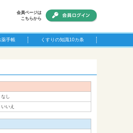
会員ページは
こちらから
お薬手帳
くすりの知識10カ条
手帳について
師の皆様へ
なし
いいえ