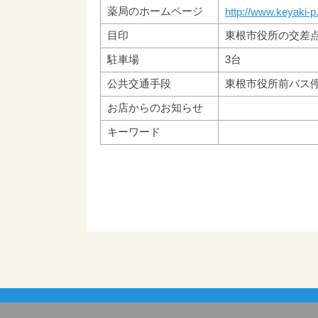
薬局のホームページ
http://www.keyaki-
目印
東根市役所の交差点
駐車場
3台
公共交通手段
東根市役所前バス
お店からのお知らせ
キーワード