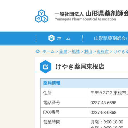
ホーム
山形県薬剤師会
会長挨拶
定款
例規等
組織・役員
賛助会員
入会のご案内
アクセス
ホーム
>
薬局
>
地域
>
村山
>
東根市
>
けやき
けやき薬局東根店
薬局情報
住所
〒999-3712 東根市
電話番号
0237-43-6698
FAX番号
0237-53-0868
営業時間
月曜：9:00-18:00
火曜：9:00-18:00