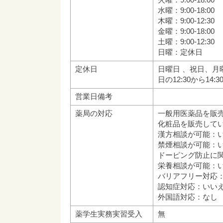
水曜：9:00-18:00
木曜：9:00-12:30
金曜：9:00-18:00
土曜：9:00-12:30
日曜：定休日
定休日
日曜日 、祝日、月
日の12:30から14:
営業日備考
薬局の対応
一般用医薬品を販
化粧品を販売して
漢方相談が可能：
禁煙相談が可能：
ドーピング防止に
栄養相談が可能：
バリアフリー対応
認知症対応：いい
外国語対応：なし
薬学生実務実習受入
無