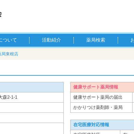
について
活動紹介
薬局検索
薬剤師とは
学校薬剤師とは
県薬の主な事業
お薬
薬剤
薬局東根店
健康サポート薬局情報
大森2-1-1
健康サポート薬局の届出
かかりつけ薬剤師・薬局
在宅医療対応情報