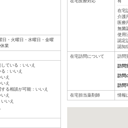
在宅医療対応
有
在宅
介護
医療
無菌
使用
曜日・火曜日・水曜日・金曜
認定
30休業
認知
在宅訪問について
訪問
売している：いいえ
訪問
いる：いいえ
訪問
いいえ
いいえ
訪問
関する相談が可能：いいえ
在宅担当薬剤師
情報
いいえ
：いいえ
え