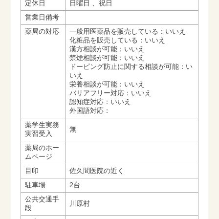
定休日
日曜日 、祝日
営業日備考
薬局の対応
一般用医薬品を販売している：いいえ
化粧品を販売している：いいえ
漢方相談が可能：いいえ
禁煙相談が可能：いいえ
ドーピング防止に関する相談が可能：い
いえ
栄養相談が可能：いいえ
バリアフリー対応：いいえ
認知症対応：いいえ
外国語対応：
薬学生実務
無
実習受入
薬局のホー
ムページ
目印
佐久間医院の近く
駐車場
2台
公共交通手
川原村
段