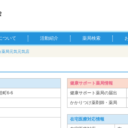
について
活動紹介
薬局検索
薬剤師とは
学校薬剤師とは
県薬の主な事業
お薬
薬剤
カ薬局元気元気店
健康サポート薬局情報
睦町6-6
健康サポート薬局の届出
かかりつけ薬剤師・薬局
在宅医療対応情報