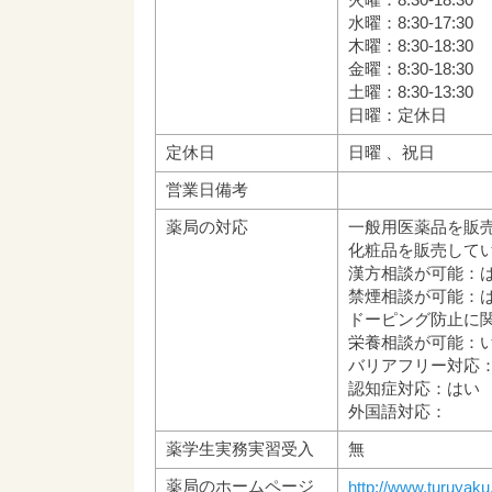
水曜：8:30-17:30
木曜：8:30-18:30
金曜：8:30-18:30
土曜：8:30-13:30
日曜：定休日
定休日
日曜 、祝日
営業日備考
薬局の対応
一般用医薬品を販
化粧品を販売して
漢方相談が可能：
禁煙相談が可能：
ドーピング防止に
栄養相談が可能：
バリアフリー対応
認知症対応：はい
外国語対応：
薬学生実務実習受入
無
薬局のホームページ
http://www.turuyaku.