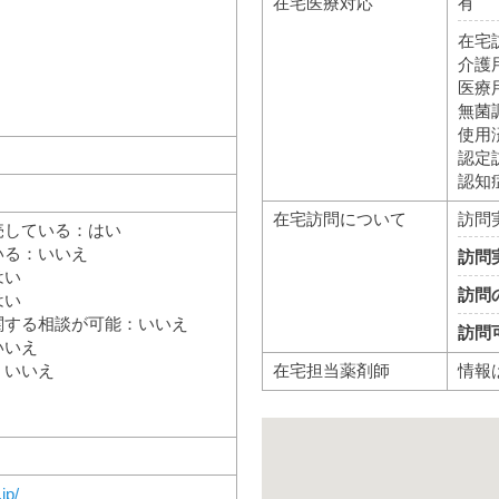
在宅医療対応
有
在宅
介護
医療
無菌
使用
認定
認知
在宅訪問について
訪問
売している：はい
いる：いいえ
訪問
はい
訪問
はい
関する相談が可能：いいえ
訪問
いいえ
在宅担当薬剤師
情報
：いいえ
jp/