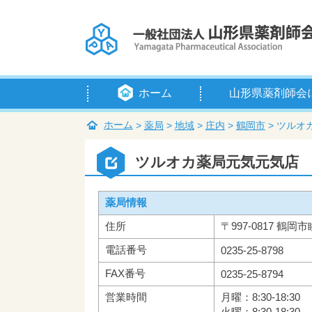
ホーム
山形県薬剤師会
会長挨拶
定款
例規等
組織・役員
賛助会員
入会のご案内
アクセス
ホーム
>
薬局
>
地域
>
庄内
>
鶴岡市
>
ツルオ
ツルオカ薬局元気元気店
薬局情報
住所
〒997-0817 鶴岡市
電話番号
0235-25-8798
FAX番号
0235-25-8794
営業時間
月曜：8:30-18:30
火曜：8:30-18:30