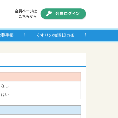
会員ページは
こちらから
お薬手帳
くすりの知識10カ条
手帳について
師の皆様へ
なし
はい