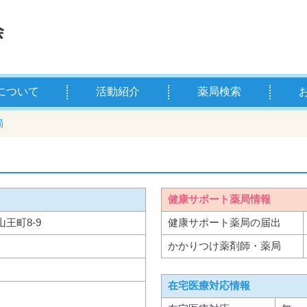
について
活動紹介
薬局検索
薬剤師とは
学校薬剤師とは
県薬の主な事業
お薬
薬剤
局
健康サポート薬局情報
山王町8-9
健康サポート薬局の届出
かかりつけ薬剤師・薬局
在宅医療対応情報