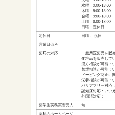
水曜：9:00-18:00
木曜：9:00-18:00
金曜：9:00-18:00
土曜：9:00-18:00
日曜：定休日
定休日
日曜 、祝日
営業日備考
薬局の対応
一般用医薬品を販
化粧品を販売して
漢方相談が可能：
禁煙相談が可能：
ドーピング防止に
栄養相談が可能：
バリアフリー対応
認知症対応：いい
外国語対応：
薬学生実務実習受入
無
薬局のホームページ