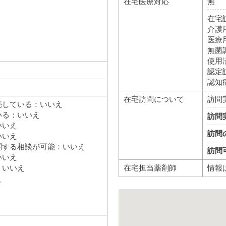
在宅医療対応
無
在宅
介護
医療
無菌
使用
認定
認知
在宅訪問について
訪問
売している：いいえ
いる：いいえ
訪問
いいえ
訪問
いいえ
関する相談が可能：いいえ
訪問
いいえ
在宅担当薬剤師
情報
：いいえ
え