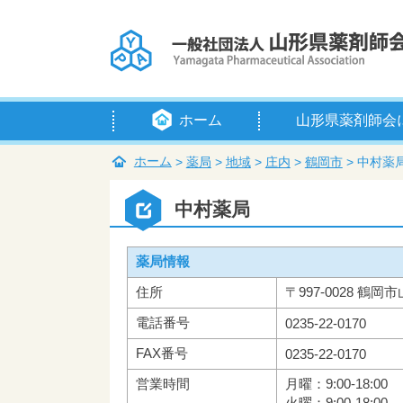
ホーム
山形県薬剤師会
会長挨拶
定款
例規等
組織・役員
賛助会員
入会のご案内
アクセス
ホーム
>
薬局
>
地域
>
庄内
>
鶴岡市
>
中村薬
中村薬局
薬局情報
住所
〒997-0028 鶴岡市
電話番号
0235-22-0170
FAX番号
0235-22-0170
営業時間
月曜：9:00-18:00
火曜：9:00-18:00