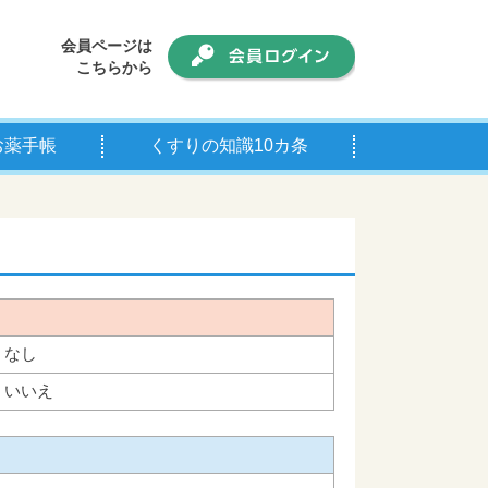
会員ページは
こちらから
お薬手帳
くすりの知識10カ条
手帳について
師の皆様へ
なし
いいえ