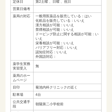
定休日
第2土曜 、日曜 、祝日
営業日備考
薬局の対応
一般用医薬品を販売している：はい
化粧品を販売している：いいえ
漢方相談が可能：いいえ
禁煙相談が可能：いいえ
ドーピング防止に関する相談が可能：い
いえ
栄養相談が可能：いいえ
バリアフリー対応：いいえ
認知症対応：いいえ
外国語対応：
薬学生実務
無
実習受入
薬局のホー
ムページ
目印
菊池内科クリニックの近く
駐車場
4台
公共交通手
朝陽第二小学校前
段