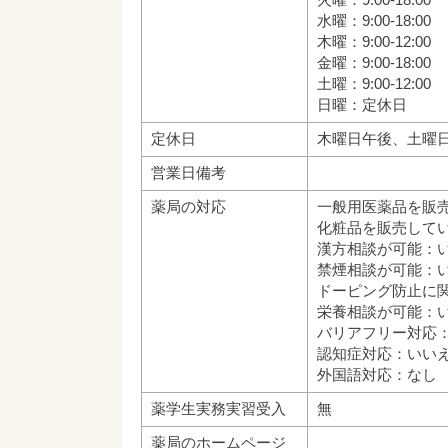
水曜：9:00-18:00
木曜：9:00-12:00
金曜：9:00-18:00
土曜：9:00-12:00
日曜：定休日
定休日
木曜日午後、土曜日
営業日備考
薬局の対応
一般用医薬品を販
化粧品を販売して
漢方相談が可能：
禁煙相談が可能：
ドーピング防止に
栄養相談が可能：
バリアフリー対応
認知症対応：いい
外国語対応：なし
薬学生実務実習受入
無
薬局のホームページ