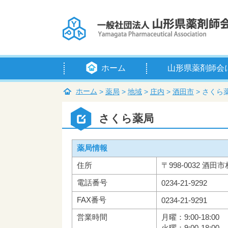
ホーム
山形県薬剤師会
会長挨拶
定款
例規等
組織・役員
賛助会員
入会のご案内
アクセス
ホーム
>
薬局
>
地域
>
庄内
>
酒田市
>
さくら
さくら薬局
薬局情報
住所
〒998-0032 酒田市
電話番号
0234-21-9292
FAX番号
0234-21-9291
営業時間
月曜：9:00-18:00
火曜：9:00-18:00