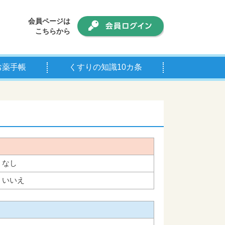
会員ページは
こちらから
お薬手帳
くすりの知識10カ条
手帳について
師の皆様へ
なし
いいえ