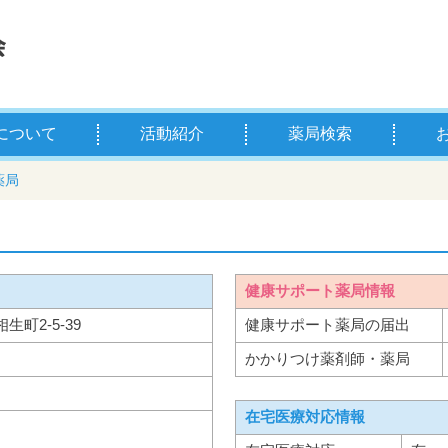
について
活動紹介
薬局検索
薬剤師とは
学校薬剤師とは
県薬の主な事業
お薬
薬剤
薬局
健康サポート薬局情報
相生町2-5-39
健康サポート薬局の届出
かかりつけ薬剤師・薬局
在宅医療対応情報