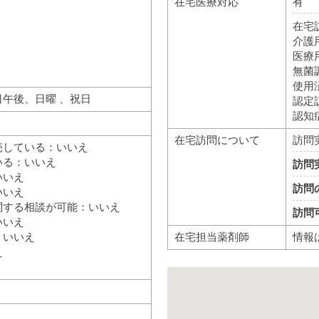
在宅医療対応
有
在宅
介護
医療
無菌
使用
午後、日曜 、祝日
認定
認知
在宅訪問について
訪問
売している：いいえ
いる：いいえ
訪問
いいえ
訪問
いいえ
関する相談が可能：いいえ
訪問
いいえ
在宅担当薬剤師
情報
：いいえ
え