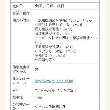
定休日
土曜 、日曜 、祝日
営業日備考
薬局の対応
一般用医薬品を販売している：いいえ
化粧品を販売している：いいえ
漢方相談が可能：いいえ
禁煙相談が可能：いいえ
ドーピング防止に関する相談が可能：い
いえ
栄養相談が可能：いいえ
バリアフリー対応：いいえ
認知症対応：いいえ
外国語対応：
薬学生実務
無
実習受入
薬局のホー
http://www.tsuruha.co.jp/
ムページ
目印
ツルハの看板,イオンの近く
駐車場
45台
公共交通手
ジャスコ酒田南店前
段