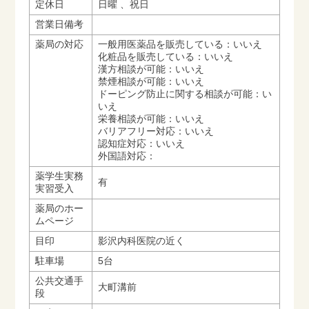
定休日
日曜 、祝日
営業日備考
薬局の対応
一般用医薬品を販売している：いいえ
化粧品を販売している：いいえ
漢方相談が可能：いいえ
禁煙相談が可能：いいえ
ドーピング防止に関する相談が可能：い
いえ
栄養相談が可能：いいえ
バリアフリー対応：いいえ
認知症対応：いいえ
外国語対応：
薬学生実務
有
実習受入
薬局のホー
ムページ
目印
影沢内科医院の近く
駐車場
5台
公共交通手
大町溝前
段