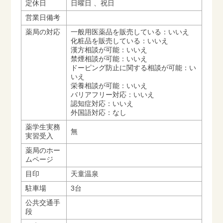
定休日
日曜日 、祝日
営業日備考
薬局の対応
一般用医薬品を販売している：いいえ
化粧品を販売している：いいえ
漢方相談が可能：いいえ
禁煙相談が可能：いいえ
ドーピング防止に関する相談が可能：い
いえ
栄養相談が可能：いいえ
バリアフリー対応：いいえ
認知症対応：いいえ
外国語対応：なし
薬学生実務
無
実習受入
薬局のホー
ムページ
目印
天童温泉
駐車場
3台
公共交通手
段