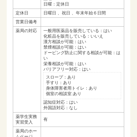
日曜：定休日
定休日
日曜日 、祝日 、年末年始６日間
営業日備考
薬局の対応
一般用医薬品を販売している：はい
化粧品を販売している：いいえ
漢方相談が可能：はい
禁煙相談が可能：はい
ドーピング防止に関する相談が可能：は
い
栄養相談が可能：はい
バリアフリー対応：はい
スロープ：あり
手すり：あり
身体障害者用トイレ：あり
個室の相談室:あり
認知症対応：はい
外国語対応：なし
薬学生実務
有
実習受入
薬局のホー
ムページ