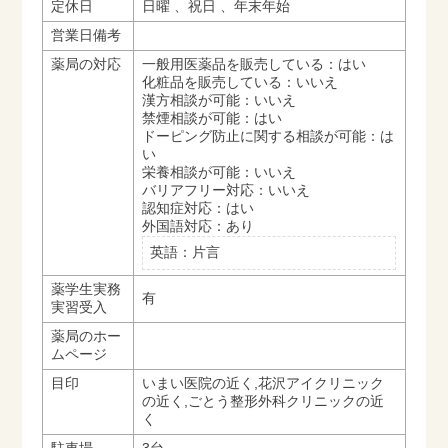
定休日
日曜 、祝日 、年末年始
営業日備考
薬局の対応
一般用医薬品を販売している：はい
化粧品を販売している：いいえ
漢方相談が可能：いいえ
禁煙相談が可能：はい
ドーピング防止に関する相談が可能：は
い
栄養相談が可能：いいえ
バリアフリー対応：いいえ
認知症対応：はい
外国語対応：あり
英語：片言
薬学生実務
有
実習受入
薬局のホー
ムページ
目印
いまい医院の近く,花沢アイクリニック
の近く,ごとう整形外科クリニックの近
く