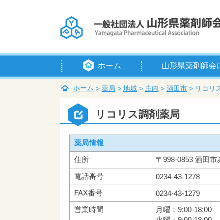
ホーム
山形県薬剤師会
会長挨拶
定款
例規等
組織・役員
賛助会員
入会のご案内
アクセス
ホーム
>
薬局
>
地域
>
庄内
>
酒田市
>
リコリ
リコリス調剤薬局
薬局情報
住所
〒998-0853 酒田
電話番号
0234-43-1278
FAX番号
0234-43-1279
営業時間
月曜：9:00-18:00
火曜：9:00-18:00