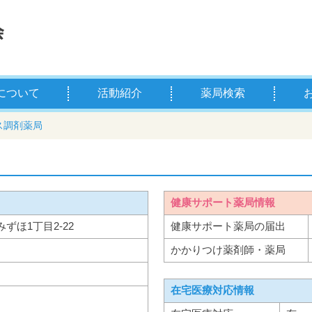
について
活動紹介
薬局検索
薬剤師とは
学校薬剤師とは
県薬の主な事業
お薬
薬剤
ス調剤薬局
健康サポート薬局情報
市みずほ1丁目2-22
健康サポート薬局の届出
かかりつけ薬剤師・薬局
在宅医療対応情報