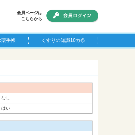
会員ページは
こちらから
お薬手帳
くすりの知識10カ条
手帳について
師の皆様へ
なし
はい