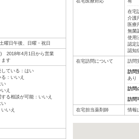
在宅医療対応
有
在宅
介護
医療
無菌
使用
)、土曜日午後、日曜・祝日
認定
認知
~) 2018年4月1日から営業
ります
在宅訪問について
訪問
売している：はい
訪問
いる：いいえ
あり
はい
訪問
いいえ
関する相談が可能：いいえ
訪問
はい
在宅担当薬剤師
情報
：いいえ