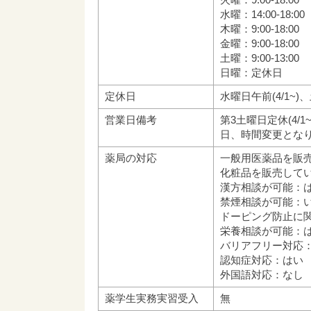
水曜：14:00-18:00
木曜：9:00-18:00
金曜：9:00-18:00
土曜：9:00-13:00
日曜：定休日
定休日
水曜日午前(4/1~
営業日備考
第3土曜日定休(4/1
日、時間変更とな
薬局の対応
一般用医薬品を販
化粧品を販売して
漢方相談が可能：
禁煙相談が可能：
ドーピング防止に
栄養相談が可能：
バリアフリー対応
認知症対応：はい
外国語対応：なし
薬学生実務実習受入
無