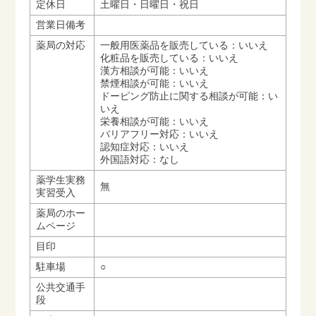
定休日
土曜日・日曜日・祝日
営業日備考
薬局の対応
一般用医薬品を販売している：いいえ
化粧品を販売している：いいえ
漢方相談が可能：いいえ
禁煙相談が可能：いいえ
ドーピング防止に関する相談が可能：い
いえ
栄養相談が可能：いいえ
バリアフリー対応：いいえ
認知症対応：いいえ
外国語対応：なし
薬学生実務
無
実習受入
薬局のホー
ムページ
目印
駐車場
○
公共交通手
段