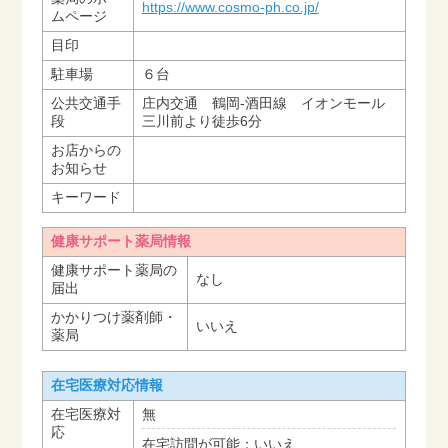
https://www.cosmo-ph.co.jp/
ムページ
目印
駐車場
６台
公共交通手
庄内交通 鶴岡-酒田線 イオンモール
段
三川前より徒歩6分
お店からの
お知らせ
キーワード
健康サポート薬局情報
健康サポート薬局の
なし
届出
かかりつけ薬剤師・
いいえ
薬局
在宅医療対応情報
在宅医療対
無
応
在宅訪問が可能：いいえ