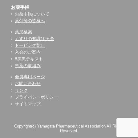
お薬手帳
お薬手帳について
薬剤師の皆様へ
薬局検索
くすりの知識10ヵ条
ドーピング防止
入会のご案内
8疾患テキスト
県薬の取組み
会員専用ページ
お問い合わせ
リンク
プライバシーポリシー
サイトマップ
Copyright(c) Yamagata Pharmaceutical Association All Rights
Reserved.