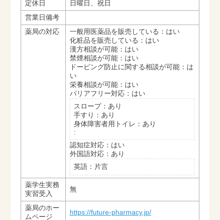
定休日
日曜日、祝日
営業日備考
薬局の対応
一般用医薬品を販売している：はい
化粧品を販売している：はい
漢方相談が可能：はい
禁煙相談が可能：はい
ドーピング防止に関する相談が可能：は
い
栄養相談が可能：はい
バリアフリー対応：はい
スロープ：あり
手すり：あり
身体障害者用トイレ：あり
:
認知症対応：はい
外国語対応：あり
英語：片言
薬学生実務
無
実習受入
薬局のホー
https://future-pharmacy.jp/
ムページ