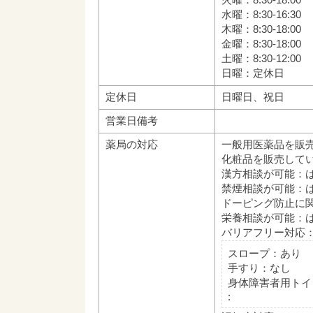
水曜：8:30-16:30
木曜：8:30-18:00
金曜：8:30-18:00
土曜：8:30-12:00
日曜：定休日
定休日
日曜日、祝日
営業日備考
薬局の対応
一般用医薬品を販
化粧品を販売して
漢方相談が可能：
禁煙相談が可能：
ドーピング防止に
栄養相談が可能：
バリアフリー対応
スロープ：あり
手すり：なし
身体障害者用トイ
: