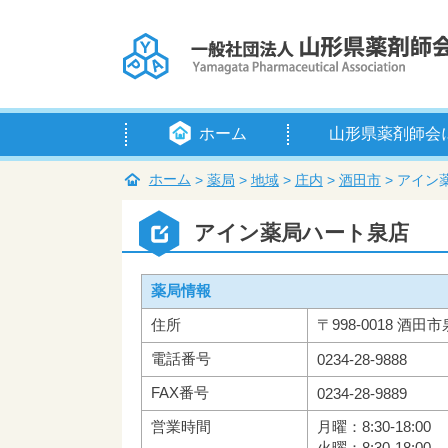
ホーム
山形県薬剤師会
会長挨拶
定款
例規等
組織・役員
賛助会員
入会のご案内
アクセス
ホーム
>
薬局
>
地域
>
庄内
>
酒田市
>
アイン
アイン薬局ハート泉店
薬局情報
住所
〒998-0018 酒田市
電話番号
0234-28-9888
FAX番号
0234-28-9889
営業時間
月曜：8:30-18:00
火曜：8:30-18:00