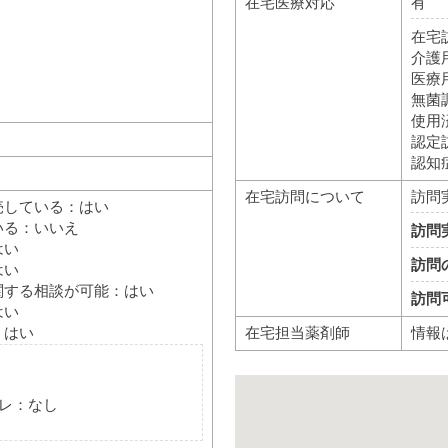
在宅医療対応
有
在宅
介護
医療
無菌
使用
認定
認知
在宅訪問について
訪問
売している：はい
いる：いいえ
訪問
はい
訪問
はい
関する相談が可能：はい
訪問
はい
在宅担当薬剤師
情報
：はい
レ：なし