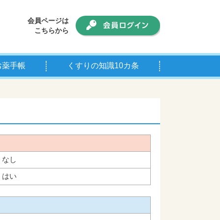
会員ページは
こちらから
お薬手帳
くすりの知識10カ条
手帳について
師の皆様へ
なし
はい