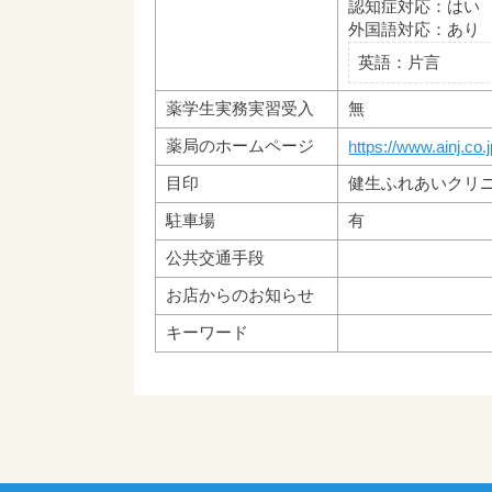
認知症対応：はい
外国語対応：あり
英語：片言
薬学生実務実習受入
無
薬局のホームページ
https://www.ainj.co.j
目印
健生ふれあいクリ
駐車場
有
公共交通手段
お店からのお知らせ
キーワード