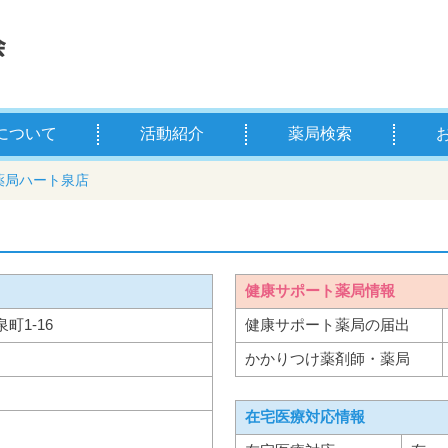
について
活動紹介
薬局検索
薬剤師とは
学校薬剤師とは
県薬の主な事業
お薬
薬剤
薬局ハート泉店
健康サポート薬局情報
泉町1-16
健康サポート薬局の届出
かかりつけ薬剤師・薬局
在宅医療対応情報