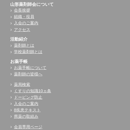
山形薬剤師会について
会長挨拶
組織・役員
入会のご案内
アクセス
活動紹介
薬剤師とは
学校薬剤師とは
お薬手帳
お薬手帳について
薬剤師の皆様へ
薬局検索
くすりの知識10ヵ条
ドーピング防止
入会のご案内
8疾患テキスト
県薬の取組み
会員専用ページ