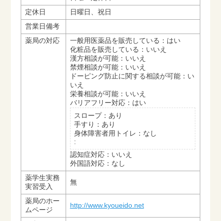
定休日
日曜日、祝日
営業日備考
薬局の対応
一般用医薬品を販売している：はい
化粧品を販売している：いいえ
漢方相談が可能：いいえ
禁煙相談が可能：いいえ
ドーピング防止に関する相談が可能：い
いえ
栄養相談が可能：いいえ
バリアフリー対応：はい
スロープ：あり
手すり：あり
身体障害者用トイレ：なし
:
認知症対応：いいえ
外国語対応：なし
薬学生実務
無
実習受入
薬局のホー
http://www.kyoueido.net
ムページ