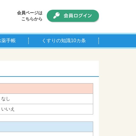
会員ページは
こちらから
お薬手帳
くすりの知識10カ条
手帳について
師の皆様へ
なし
いいえ