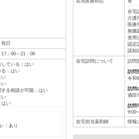
在宅医療対応
有
在宅
介護
医療
無菌
使用
、祝日
認定
認知
7：00～21：00
在宅訪問について
訪問
売している：はい
いる：はい
訪問
はい
令和
はい
訪問
関する相談が可能：はい
酒田
はい
：はい
訪問
9:00~
在宅担当薬剤師
情報
レ：あり