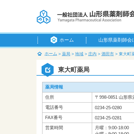
ホーム
山形県薬剤師会
会長挨拶
定款
例規等
組織・役員
賛助会員
入会のご案内
アクセス
ホーム
>
薬局
>
地域
>
庄内
>
酒田市
>
東大町
東大町薬局
薬局情報
住所
〒998-0851 山形
電話番号
0234-25-0280
FAX番号
0234-25-0281
営業時間
月曜：9:00-18:00
火曜：9:00-18:00