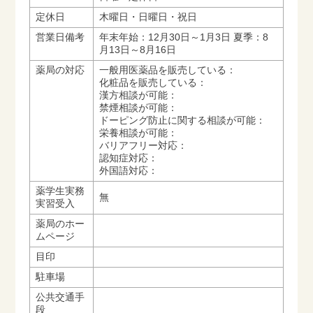
定休日
木曜日・日曜日・祝日
営業日備考
年末年始：12月30日～1月3日 夏季：8
月13日～8月16日
薬局の対応
一般用医薬品を販売している：
化粧品を販売している：
漢方相談が可能：
禁煙相談が可能：
ドーピング防止に関する相談が可能：
栄養相談が可能：
バリアフリー対応：
認知症対応：
外国語対応：
薬学生実務
無
実習受入
薬局のホー
ムページ
目印
駐車場
公共交通手
段